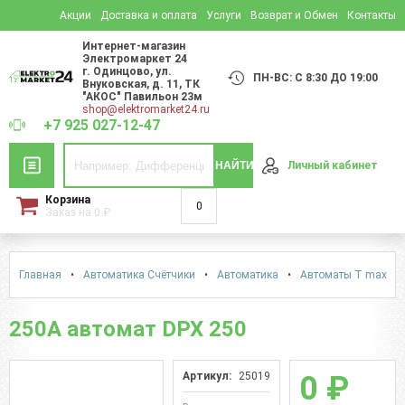
Акции
Доставка и оплата
Услуги
Возврат и Обмен
Контакты
Интернет-магазин
Электромаркет 24
г. Одинцово
,
ул.
ПН-ВС: С 8:30 ДО 19:00
Внуковская, д. 11
, ТК
"АКОС" Павильон 23м
shop@elektromarket24.ru
+7 925 027-12-47
НАЙТИ
Личный кабинет
Корзина
0
Заказ на
0
₽
Главная
•
Автоматика Счётчики
•
Автоматика
•
Автоматы Т max
•
250A автомат DPX 250
Артикул:
25019
0 ₽