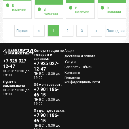
В
В
В
наличии
В
наличии
наличии
наличии
Первая
«
1
2
3
»
Последняя
Консультации по
Акции
товарам и
Доставка и оплата
заказам:
+7 925 027-
Услуги
+7 925 027-
12-47
Возврат и Обмен
12-47
ПН-ВС: с 8:30 до
Контакты
ПН-ВС: с 8:30 до
19:00
19:00
Политика
Пункты
конфиденциальности
Обмен возврат:
самовывоза
+7 901 186-
ПН-ВС: с 8:30 до
19:00
46-15
ПН-ВС: с 8:30 до
19:00
Отдел доставки:
+7 901 186-
46-15
ПН-ВС: с 8:30 до