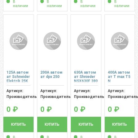
В
В
В
В
наличии
наличии
наличии
наличии
125A автом
200A автом
630А автом
400A автом
ат Schneider
ат dpx 250
ат Shnieder
ат Т max T5
Elektrik 25K
NSX630F 380
N
A
v
Артикул:
Артикул:
Артикул:
Артикул:
Производитель:
Производитель:
Производитель:
Производитель
0 ₽
0 ₽
0 ₽
0 ₽
КУПИТЬ
КУПИТЬ
КУПИТЬ
КУПИТЬ
В
В
В
В