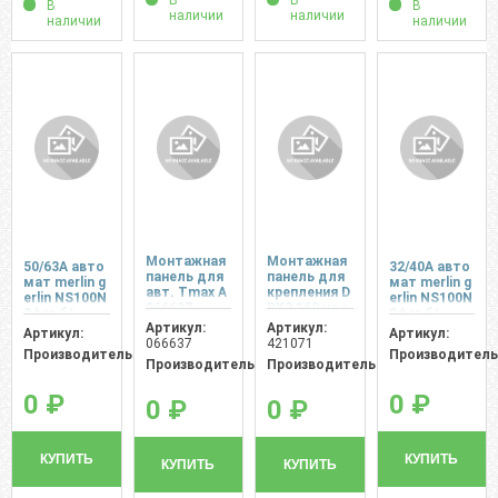
В
В
В
В
наличии
наличии
наличии
наличии
Монтажная
Монтажная
50/63А авто
32/40А авто
панель для
панель для
мат merlin g
мат merlin g
авт. Тmax А
крепления D
erlin NS100N
erlin NS100N
066637
PX3 160 на р
3фаз б/
3фаз б/
ейку
Артикул:
Артикул:
Артикул:
Артикул:
066637
421071
Производитель:
Производитель
Производитель:
Производитель:
0 ₽
0 ₽
0 ₽
0 ₽
КУПИТЬ
КУПИТЬ
КУПИТЬ
КУПИТЬ