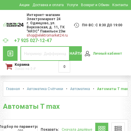
Акции
Доставка и оплата
Услуги
Возврат и Обмен
Контакты
Интернет-магазин
Электромаркет 24
г. Одинцово
,
ул.
ПН-ВС: С 8:30 ДО 19:00
Внуковская, д. 11
, ТК
"АКОС" Павильон 23м
shop@elektromarket24.ru
+7 925 027-12-47
НАЙТИ
Личный кабинет
Корзина
0
Заказ на
0
₽
Главная
•
Автоматика Счётчики
•
Автоматика
•
Автоматы Т max
Автоматы Т max
Подбор по параметрам
Показать:
Сначала дешёвые