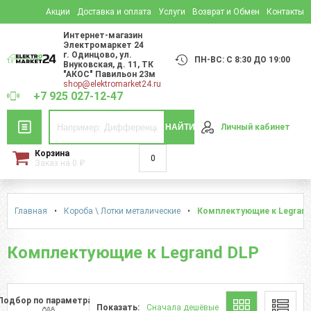
Акции
Доставка и оплата
Услуги
Возврат и Обмен
Контакты
Интернет-магазин
Электромаркет 24
г. Одинцово
,
ул.
ПН-ВС: С 8:30 ДО 19:00
Внуковская, д. 11
, ТК
"АКОС" Павильон 23м
shop@elektromarket24.ru
+7 925 027-12-47
НАЙТИ
Личный кабинет
Корзина
0
Заказ на
0
₽
Главная
•
Короба \ Лотки металические
•
Комплектующие к Legrand
Комплектующие к Legrand DLP
Подбор по параметрам
Показать:
Сначала дешёвые