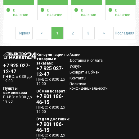
В
В
В
В
наличии
наличии
наличии
наличии
Первая
«
1
2
3
»
Последняя
Консультации по
Акции
товарам и
Доставка и оплата
заказам:
+7 925 027-
Услуги
+7 925 027-
12-47
Возврат и Обмен
12-47
ПН-ВС: с 8:30 до
Контакты
ПН-ВС: с 8:30 до
19:00
19:00
Политика
Пункты
конфиденциальности
Обмен возврат:
самовывоза
+7 901 186-
ПН-ВС: с 8:30 до
19:00
46-15
ПН-ВС: с 8:30 до
19:00
Отдел доставки:
+7 901 186-
46-15
ПН-ВС: с 8:30 до