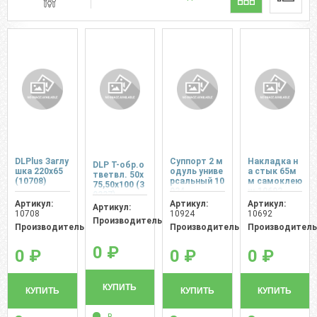
DLPlus Заглу
Cуппорт 2 м
Накладка н
DLP Т-обр.о
шка 220х65
одуль униве
а стык 65м
тветвл. 50x
(10708)
рсальный 10
м самоклею
75,50x100 (3
924
щ 10692
0237)
Артикул:
Артикул:
Артикул:
Артикул:
10708
10924
10692
Производитель:
Производитель:
Производитель:
Производитель
0 ₽
0 ₽
0 ₽
0 ₽
КУПИТЬ
КУПИТЬ
КУПИТЬ
КУПИТЬ