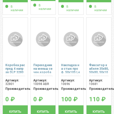
В
В
В
В
наличии
наличии
наличии
наличии
Коробка рас
Переходник
Накладка н
Фиксатор к
пред 4 напр
на меньш се
а стык про
абеля 35х80,
ав DLP 3280
чен.короба
ф. 50х105 Le
50х80, 50х10
1
55х110 1009
grand 01069
5 10681 Legr
8 ABR
6
and
Артикул:
Артикул:
Артикул:
Артикул:
32801
10098 ABR
10696
10681
Производитель:
Производитель:
Производитель:
Производитель
0 ₽
0 ₽
100 ₽
110 ₽
КУПИТЬ
КУПИТЬ
КУПИТЬ
КУПИТЬ