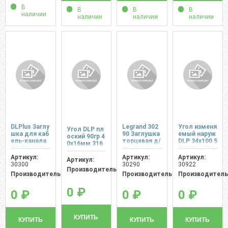
В
В
В
В
наличии
наличии
наличии
наличии
DLPlus Заглу
Legrand 302
Угол изменя
Угол DLP пл
шка для каб
90 Заглушка
емый наруж
оский 90гр 4
ель-канала
торцевая д/
DLP 34x100 5
0х16мм 316
75х20 (3030
к к 60х16
0x100 (3092
42
0)
2)
Артикул:
Артикул:
Артикул:
Артикул:
30300
30290
30922
Производитель:
Производитель:
Производитель:
Производитель
0 ₽
0 ₽
0 ₽
0 ₽
КУПИТЬ
КУПИТЬ
КУПИТЬ
КУПИТЬ