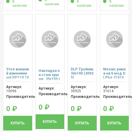
В
В
В
В
наличии
наличии
наличии
наличии
Угол внешни
DLP Тройник
Mosaic рамк
Накладка н
й изменяем
34x100 (3092
а на 6 мод D
а стык кры
ый 55*110 10
5)
LPlus 31614
шк. 35х105 L
096 ABR
egrand 1080
Артикул:
Артикул:
Артикул:
2
Артикул:
10096
30925
31614
Производитель:
Производитель:
Производитель:
Производитель
0 ₽
0 ₽
0 ₽
0 ₽
КУПИТЬ
КУПИТЬ
КУПИТЬ
КУПИТЬ