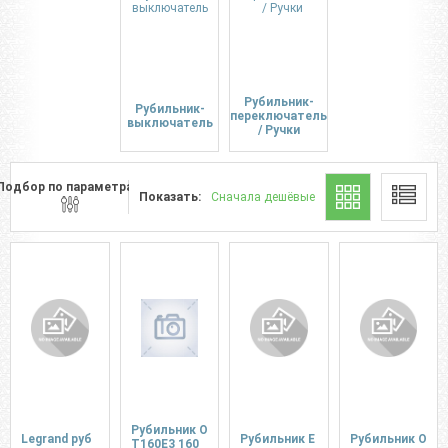
Рубильник-
Рубильник-
переключатель
выключатель
/ Ручки
Подбор по параметрам
Показать:
Сначала дешёвые
Рубильник O
Legrand руб
Рубильник Е
Рубильник O
T160E3 160