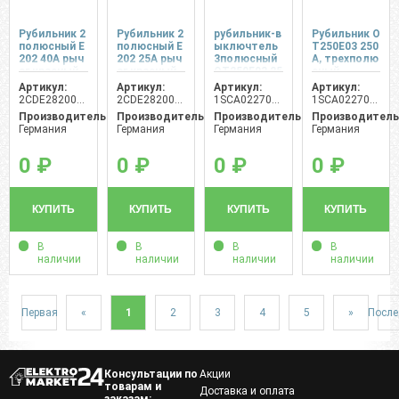
Рубильник 2
Рубильник 2
рубильник-в
Рубильник O
полюсный E
полюсный E
ыключтель
T250E03 250
202 40A рыч
202 25A рыч
3полюсный
А, трехполю
аг красный
аг красный
OT250E03 25
сный
0A АВВ
Артикул:
Артикул:
Артикул:
Артикул:
2CDE282001R0040
2CDE282001R0025
1SCA022709R8610
1SCA022709R8610
Производитель:
Производитель:
Производитель:
Производитель
Германия
Германия
Германия
Германия
0 ₽
0 ₽
0 ₽
0 ₽
КУПИТЬ
КУПИТЬ
КУПИТЬ
КУПИТЬ
В
В
В
В
наличии
наличии
наличии
наличии
Первая
«
1
2
3
4
5
»
После
Консультации по
Акции
товарам и
Доставка и оплата