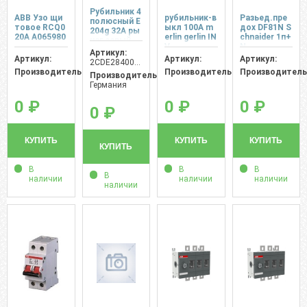
Рубильник 4
ABB Узо щи
рубильник-в
Разьед.пре
полюсный E
товое RCQ0
ыкл 100A m
дох DF81N S
204g 32A ры
20A A065980
erlin gerlin IN
chnaider 1п+
чаг серый
V
N
Артикул:
Артикул:
Артикул:
Артикул:
2CDE284001R0032
Производитель:
Производитель:
Производитель
Производитель:
Германия
0 ₽
0 ₽
0 ₽
0 ₽
КУПИТЬ
КУПИТЬ
КУПИТЬ
КУПИТЬ
В
В
В
В
наличии
наличии
наличии
наличии