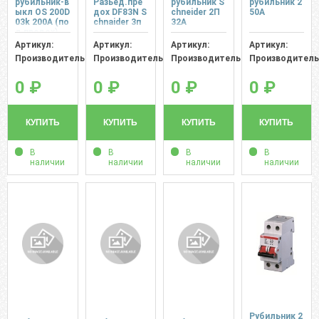
рубильник-в
Разьед.пре
рубильник S
рубильник 2
ыкл OS 200D
дох DF83N S
сhnеider 2П
50A
03k 200A (по
chnaider 3п
32А
д предох)
Артикул:
Артикул:
Артикул:
Артикул:
Производитель:
Производитель:
Производитель:
Производитель
0 ₽
0 ₽
0 ₽
0 ₽
КУПИТЬ
КУПИТЬ
КУПИТЬ
КУПИТЬ
В
В
В
В
наличии
наличии
наличии
наличии
Рубильник 2