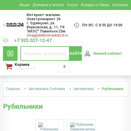
Акции
Доставка и оплата
Услуги
Возврат и Обмен
Контакты
Интернет-магазин
Электромаркет 24
г. Одинцово
,
ул.
ПН-ВС: С 8:30 ДО 19:00
Внуковская, д. 11
, ТК
"АКОС" Павильон 23м
shop@elektromarket24.ru
+7 925 027-12-47
НАЙТИ
Личный кабинет
Корзина
0
Заказ на
0
₽
Главная
•
Автоматика Счётчики
•
Автоматика
•
Рубильники
Рубильники