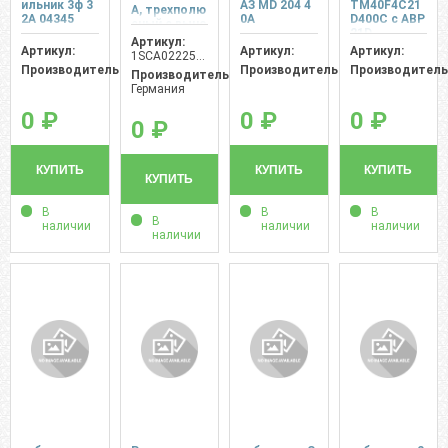
ильник 3ф 3
АЗ MD 204 4
TM40F4C21
А, трехполю
2А 04345
0А
D400C c АВР
сный с выно
21D
сной рукоят
Артикул:
Артикул:
Артикул:
Артикул:
кой АВВ
1SCA022257R5950
Производитель:
Производитель:
Производитель
Производитель:
Германия
0 ₽
0 ₽
0 ₽
0 ₽
КУПИТЬ
КУПИТЬ
КУПИТЬ
КУПИТЬ
В
В
В
В
наличии
наличии
наличии
наличии