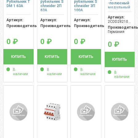
Рубильник T
рубильник S
рубильник S
-полюсный
DM 1 63A
сhnеider 2П
сhnеider 3П
модульный
63А
100А
АВВ Е 202 16
А
Артикул:
Артикул:
Артикул:
Артикул:
2CDD282101R0016
Производитель:
Производитель:
Производитель:
Производитель
Германия
0 ₽
0 ₽
0 ₽
0 ₽
КУПИТЬ
КУПИТЬ
КУПИТЬ
КУПИТЬ
В
В
В
В
наличии
наличии
наличии
наличии