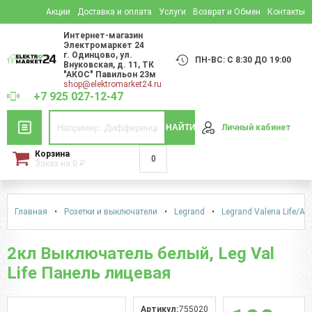
Акции
Доставка и оплата
Услуги
Возврат и Обмен
Контакты
Интернет-магазин
Электромаркет 24
г. Одинцово
,
ул.
ПН-ВС: С 8:30 ДО 19:00
Внуковская, д. 11
, ТК
"АКОС" Павильон 23м
shop@elektromarket24.ru
+7 925 027-12-47
НАЙТИ
Личный кабинет
Корзина
0
Заказ на
0
₽
Главная
•
Розетки и выключатели
•
Legrand
•
Legrand Valena Life/Alu
2кл Выключатель белый, Leg Val
Life Панель лицевая
Артикул:
755020