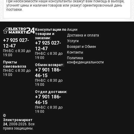
При необхоимости наши консультанты окажут вам помощь в выборе,
уточнят цены и наличие товаров или укажут ориентировочный день
поставки.
Консультации по
Акции
товарам и
Доставка и оплата
заказам:
+7 925 027-
Услуги
+7 925 027-
12-47
Возврат и Обмен
12-47
ПН-ВС: с 8:30 до
Контакты
ПН-ВС: с 8:30 до
19:00
19:00
Политика
Пункты
конфиденциальности
Обмен возврат:
самовывоза
+7 901 186-
ПН-ВС: с 8:30 до
19:00
46-15
ПН-ВС: с 8:30 до
19:00
Отдел доставки:
+7 901 186-
46-15
ПН-ВС: с 8:30 до
19:00
©
Электромаркет
24
, 2008-2026. Все
права защищены.