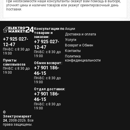
При необхоимости наши консультанты окажут вам помощь в выборе,
уточнят цены и наличие товаров или укажут ориентировочный день
поставки.
Консультации по
Акции
товарам и
Доставка и оплата
заказам:
+7 925 027-
Услуги
+7 925 027-
12-47
Возврат и Обмен
12-47
ПН-ВС: с 8:30 до
Контакты
ПН-ВС: с 8:30 до
19:00
19:00
Политика
Пункты
конфиденциальности
Обмен возврат:
самовывоза
+7 901 186-
ПН-ВС: с 8:30 до
19:00
46-15
ПН-ВС: с 8:30 до
19:00
Отдел доставки:
+7 901 186-
46-15
ПН-ВС: с 8:30 до
19:00
©
Электромаркет
24
, 2008-2026. Все
права защищены.