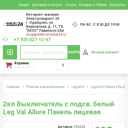
Акции
Доставка и оплата
Услуги
Возврат и Обмен
Контакты
Интернет-магазин
Электромаркет 24
г. Одинцово
,
ул.
ПН-ВС: С 8:30 ДО 19:00
Внуковская, д. 11
, ТК
"АКОС" Павильон 23м
shop@elektromarket24.ru
+7 925 027-12-47
НАЙТИ
Личный кабинет
Корзина
0
Заказ на
0
₽
Главная
•
Розетки и выключатели
•
Legrand
•
Legrand Valena Life/Alu
2кл Выключатель с подсв. белый
Leg Val Allure Панель лицевая
Артикул:
755225