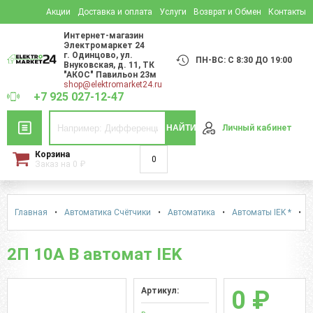
Акции
Доставка и оплата
Услуги
Возврат и Обмен
Контакты
Интернет-магазин
Электромаркет 24
г. Одинцово
,
ул.
ПН-ВС: С 8:30 ДО 19:00
Внуковская, д. 11
, ТК
"АКОС" Павильон 23м
shop@elektromarket24.ru
+7 925 027-12-47
НАЙТИ
Личный кабинет
Корзина
0
Заказ на
0
₽
Главная
•
Автоматика Счётчики
•
Автоматика
•
Автоматы IEK *
•
2
2П 10А B автомат IEK
Артикул:
0 ₽