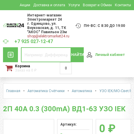
Акции
Доставка и оплата
Услуги
Возврат и Обмен
Контакты
Интернет-магазин
Электромаркет 24
г. Одинцово
,
ул.
ПН-ВС: С 8:30 ДО 19:00
Внуковская, д. 11
, ТК
"АКОС" Павильон 23м
shop@elektromarket24.ru
+7 925 027-12-47
НАЙТИ
Личный кабинет
Корзина
0
Заказ на
0
₽
Главная
•
Автоматика Счётчики
•
Автоматика
•
УЗО IEK/МО-Cвет/DeK
2П 40А 0.3 (300mA) ВД1-63 УЗО IEK
Артикул:
0 ₽