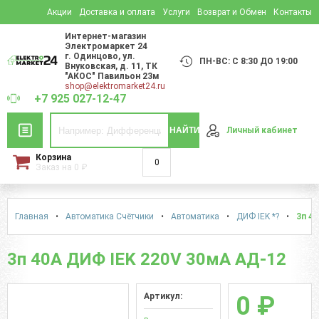
Акции
Доставка и оплата
Услуги
Возврат и Обмен
Контакты
Интернет-магазин
Электромаркет 24
г. Одинцово
,
ул.
ПН-ВС: С 8:30 ДО 19:00
Внуковская, д. 11
, ТК
"АКОС" Павильон 23м
shop@elektromarket24.ru
+7 925 027-12-47
НАЙТИ
Личный кабинет
Корзина
0
Заказ на
0
₽
Главная
•
Автоматика Счётчики
•
Автоматика
•
ДИФ IEK *?
•
3п 4
3п 40А ДИФ IEK 220V 30мА АД-12
Артикул:
0 ₽