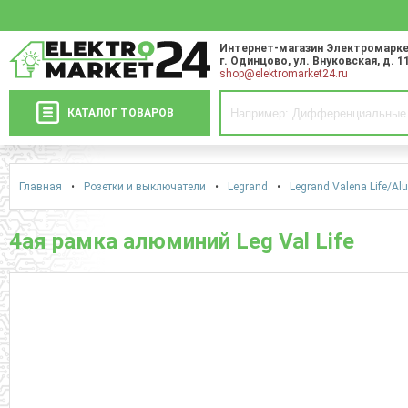
Интернет-магазин Электромарке
г. Одинцово
,
ул. Внуковская, д. 1
shop@elektromarket24.ru
КАТАЛОГ ТОВАРОВ
Главная
•
Розетки и выключатели
•
Legrand
•
Legrand Valena Life/Alu
4ая рамка алюминий Leg Val Life