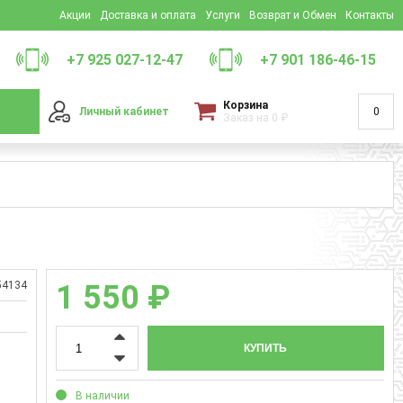
Акции
Доставка и оплата
Услуги
Возврат и Обмен
Контакты
+7 925 027-12-47
+7 901 186-46-15
Корзина
Личный кабинет
0
Заказ на
0
₽
54134
1 550 ₽
КУПИТЬ
В наличии