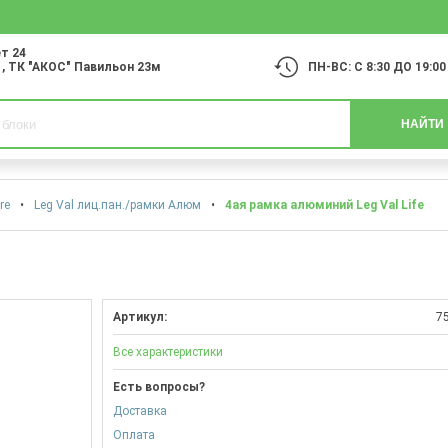
т 24
1
, ТК "АКОС" Павильон 23м
ПН-ВС: С 8:30 ДО 19:00
НАЙТИ
re
•
Leg Val лиц.пан./рамки Алюм
•
4ая рамка алюминий Leg Val Life
Артикул:
7
Все характеристики
Есть вопросы?
Доставка
Оплата