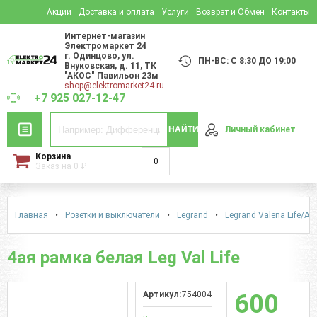
Акции
Доставка и оплата
Услуги
Возврат и Обмен
Контакты
Интернет-магазин
Электромаркет 24
г. Одинцово
,
ул.
ПН-ВС: С 8:30 ДО 19:00
Внуковская, д. 11
, ТК
"АКОС" Павильон 23м
shop@elektromarket24.ru
+7 925 027-12-47
НАЙТИ
Личный кабинет
Корзина
0
Заказ на
0
₽
Главная
•
Розетки и выключатели
•
Legrand
•
Legrand Valena Life/Alu
4ая рамка белая Leg Val Life
Артикул:
754004
600