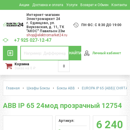
Акции
Доставка и оплата
Услуги
Возврат и Обмен
Контакты
Интернет-магазин
Электромаркет 24
г. Одинцово
,
ул.
ПН-ВС: С 8:30 ДО 19:00
Внуковская, д. 11
, ТК
"АКОС" Павильон 23м
shop@elektromarket24.ru
+7 925 027-12-47
НАЙТИ
Личный кабинет
Корзина
0
Заказ на
0
₽
Главная
•
Шкафы Боксы
•
Боксы АВВ
•
EUROPA IP 65 (ABB)( СНЯТА
АВВ IP 65 24мод прозрачный 12754
Артикул:
6 240