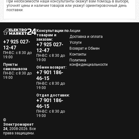
При необхоимости наши консультанты окажут вам помощь в выборе,
уточнят цены и наличие товаров или укажут ориентировочный день
поставки.
Консультации по
Акции
товарам и
Доставка и оплата
заказам:
+7 925 027-
Услуги
+7 925 027-
12-47
Возврат и Обмен
12-47
ПН-ВС: с 8:30 до
Контакты
ПН-ВС: с 8:30 до
19:00
19:00
Политика
Пункты
конфиденциальности
Обмен возврат:
самовывоза
+7 901 186-
ПН-ВС: с 8:30 до
19:00
46-15
ПН-ВС: с 8:30 до
19:00
Отдел доставки:
+7 901 186-
46-15
ПН-ВС: с 8:30 до
19:00
©
Электромаркет
24
, 2008-2026. Все
права защищены.