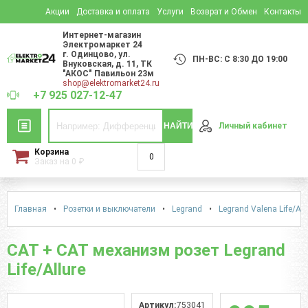
Акции
Доставка и оплата
Услуги
Возврат и Обмен
Контакты
Интернет-магазин
Электромаркет 24
г. Одинцово
,
ул.
ПН-ВС: С 8:30 ДО 19:00
Внуковская, д. 11
, ТК
"АКОС" Павильон 23м
shop@elektromarket24.ru
+7 925 027-12-47
НАЙТИ
Личный кабинет
Корзина
0
Заказ на
0
₽
Главная
•
Розетки и выключатели
•
Legrand
•
Legrand Valena Life/Alu
CAT + CAT механизм розет Legrand
Life/Allure
Артикул:
753041