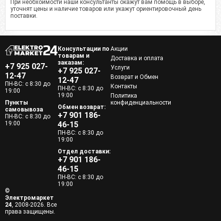
При необхоимости наши консультанты окажут вам помощь в выборе,
уточнят цены и наличие товаров или укажут ориентировочный день
поставки.
Консультации по
Акции
товарам и
Доставка и оплата
заказам:
+7 925 027-
Услуги
+7 925 027-
12-47
Возврат и Обмен
12-47
ПН-ВС: с 8:30 до
Контакты
ПН-ВС: с 8:30 до
19:00
19:00
Политика
Пункты
конфиденциальности
Обмен возврат:
самовывоза
+7 901 186-
ПН-ВС: с 8:30 до
19:00
46-15
ПН-ВС: с 8:30 до
19:00
Отдел доставки:
+7 901 186-
46-15
ПН-ВС: с 8:30 до
19:00
©
Электромаркет
24
, 2008-2026. Все
права защищены.