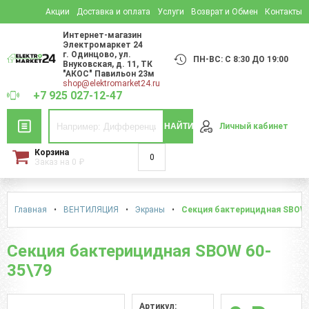
Акции
Доставка и оплата
Услуги
Возврат и Обмен
Контакты
Интернет-магазин
Электромаркет 24
г. Одинцово
,
ул.
ПН-ВС: С 8:30 ДО 19:00
Внуковская, д. 11
, ТК
"АКОС" Павильон 23м
shop@elektromarket24.ru
+7 925 027-12-47
НАЙТИ
Личный кабинет
Корзина
0
Заказ на
0
₽
Главная
•
ВЕНТИЛЯЦИЯ
•
Экраны
•
Cекция бактерицидная SBOW 
Cекция бактерицидная SBOW 60-
35\79
Артикул: