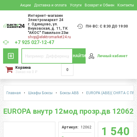
Акции
Доставка и оплата
Услуги
Возврат и Обмен
Контакты
Интернет-магазин
Электромаркет 24
г. Одинцово
,
ул.
ПН-ВС: С 8:30 ДО 19:00
Внуковская, д. 11
, ТК
"АКОС" Павильон 23м
shop@elektromarket24.ru
+7 925 027-12-47
НАЙТИ
Личный кабинет
Корзина
0
Заказ на
0
₽
Главная
•
Шкафы Боксы
•
Боксы АВВ
•
EUROPA (ABB)( СНЯТА С ПР
EUROPA внутр 12мод прозр.дв 12062
Артикул:
12062
1 540