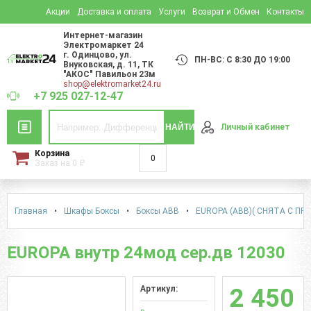
Акции
Доставка и оплата
Услуги
Возврат и Обмен
Контакты
Интернет-магазин
Электромаркет 24
г. Одинцово
,
ул.
ПН-ВС: С 8:30 ДО 19:00
Внуковская, д. 11
, ТК
"АКОС" Павильон 23м
shop@elektromarket24.ru
+7 925 027-12-47
НАЙТИ
Личный кабинет
Корзина
0
Заказ на
0
₽
Главная
•
Шкафы Боксы
•
Боксы АВВ
•
EUROPA (ABB)( СНЯТА С ПР
EUROPA внутр 24мод сер.дв 12030
Артикул:
2 450