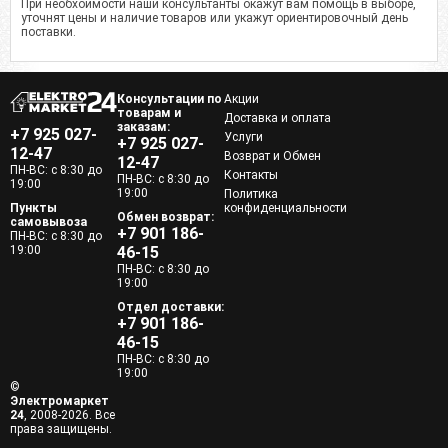
При необхоимости наши консультанты окажут вам помощь в выборе,
уточнят цены и наличие товаров или укажут ориентировочный день
поставки.
Консультации по
Акции
товарам и
Доставка и оплата
заказам:
+7 925 027-
Услуги
+7 925 027-
12-47
Возврат и Обмен
12-47
ПН-ВС: с 8:30 до
Контакты
ПН-ВС: с 8:30 до
19:00
19:00
Политика
Пункты
конфиденциальности
Обмен возврат:
самовывоза
+7 901 186-
ПН-ВС: с 8:30 до
19:00
46-15
ПН-ВС: с 8:30 до
19:00
Отдел доставки:
+7 901 186-
46-15
ПН-ВС: с 8:30 до
19:00
©
Электромаркет
24
, 2008-2026. Все
права защищены.