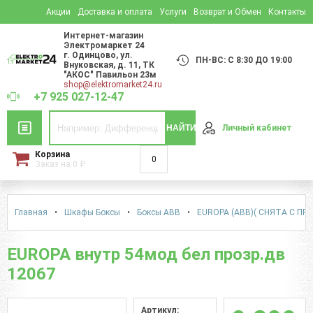
Акции
Доставка и оплата
Услуги
Возврат и Обмен
Контакты
Интернет-магазин
Электромаркет 24
г. Одинцово
,
ул.
ПН-ВС: С 8:30 ДО 19:00
Внуковская, д. 11
, ТК
"АКОС" Павильон 23м
shop@elektromarket24.ru
+7 925 027-12-47
НАЙТИ
Личный кабинет
Корзина
0
Заказ на
0
₽
Главная
•
Шкафы Боксы
•
Боксы АВВ
•
EUROPA (ABB)( СНЯТА С ПР
EUROPA внутр 54мод бел прозр.дв
12067
Артикул: