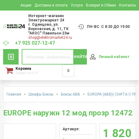
Акции
Доставка и оплата
Услуги
Возврат и Обмен
Контакты
Интернет-магазин
Электромаркет 24
г. Одинцово
,
ул.
ПН-ВС: С 8:30 ДО 19:00
Внуковская, д. 11
, ТК
"АКОС" Павильон 23м
shop@elektromarket24.ru
+7 925 027-12-47
НАЙТИ
Личный кабинет
Корзина
0
Заказ на
0
₽
Главная
•
Шкафы Боксы
•
Боксы АВВ
•
EUROPA (ABB)( СНЯТА С ПР
EUROPE наружн 12 мод прозр 12472
Артикул:
1 820