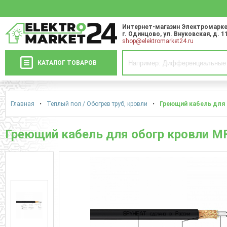
Интернет-магазин Электромарке
г. Одинцово
,
ул. Внуковская, д. 1
shop@elektromarket24.ru
КАТАЛОГ ТОВАРОВ
Главная
•
Теплый пол / Обогрев труб, кровли
•
Греющий кабель для 
Греющий кабель для обогр кровли M