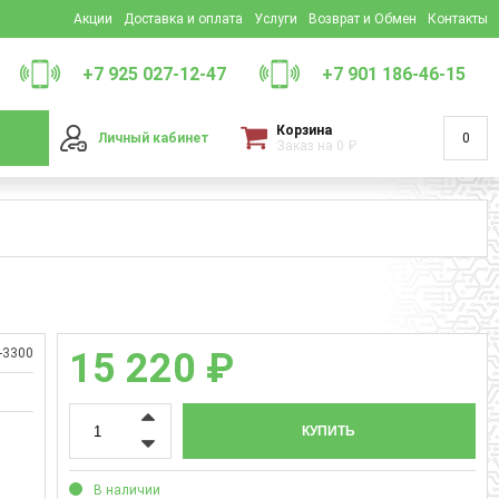
Акции
Доставка и оплата
Услуги
Возврат и Обмен
Контакты
+7 925 027-12-47
+7 901 186-46-15
Корзина
Личный кабинет
0
Заказ на
0
₽
-3300
15 220 ₽
КУПИТЬ
В наличии