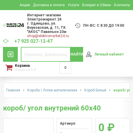
Акции
Доставка и оплата
Услуги
Возврат и Обмен
Контакты
Интернет-магазин
Электромаркет 24
г. Одинцово
,
ул.
ПН-ВС: С 8:30 ДО 19:00
Внуковская, д. 11
, ТК
"АКОС" Павильон 23м
shop@elektromarket24.ru
+7 925 027-12-47
НАЙТИ
Личный кабинет
Корзина
0
Заказ на
0
₽
Главная
•
Короба \ Лотки металические
•
Короб Белый
•
короб/ уго
короб/ угол внутрений 60х40
Артикул:
0 ₽