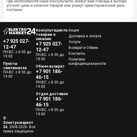
При необхоимости наши консультанты окажут вам помощь в выборе,
уточнят цены и наличие товаров или укажут ориентировочный день
поставки.
Консультации по
Акции
товарам и
Доставка и оплата
заказам:
+7 925 027-
Услуги
+7 925 027-
12-47
Возврат и Обмен
12-47
ПН-ВС: с 8:30 до
Контакты
ПН-ВС: с 8:30 до
19:00
19:00
Политика
Пункты
конфиденциальности
Обмен возврат:
самовывоза
+7 901 186-
ПН-ВС: с 8:30 до
19:00
46-15
ПН-ВС: с 8:30 до
19:00
Отдел доставки:
+7 901 186-
46-15
ПН-ВС: с 8:30 до
19:00
©
Электромаркет
24
, 2008-2026. Все
права защищены.