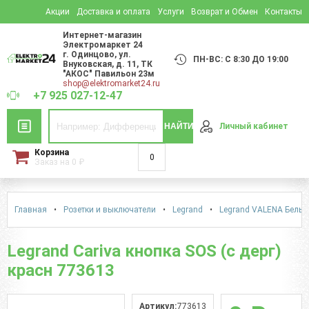
Акции
Доставка и оплата
Услуги
Возврат и Обмен
Контакты
Интернет-магазин
Электромаркет 24
г. Одинцово
,
ул.
ПН-ВС: С 8:30 ДО 19:00
Внуковская, д. 11
, ТК
"АКОС" Павильон 23м
shop@elektromarket24.ru
+7 925 027-12-47
НАЙТИ
Личный кабинет
Корзина
0
Заказ на
0
₽
Главная
•
Розетки и выключатели
•
Legrand
•
Legrand VALENA Белый
Legrand Cariva кнопка SOS (с дерг)
красн 773613
Артикул:
773613