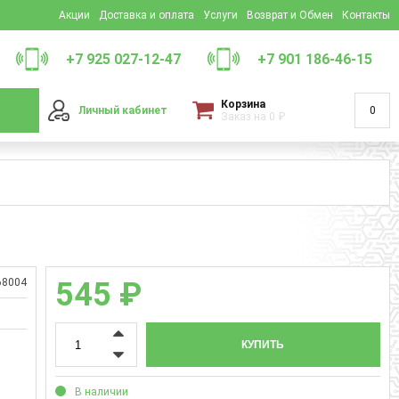
Акции
Доставка и оплата
Услуги
Возврат и Обмен
Контакты
+7 925 027-12-47
+7 901 186-46-15
Корзина
Личный кабинет
0
Заказ на
0
₽
68004
545 ₽
КУПИТЬ
В наличии