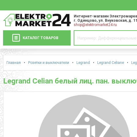
Интернет-магазин Электромарке
г. Одинцово
,
ул. Внуковская, д. 1
shop@elektromarket24.ru
КАТАЛОГ ТОВАРОВ
Главная
•
Розетки и выключатели
•
Legrand
•
Legrand Celiane
•
Leg
Legrand Celian белый лиц. пан. выключ