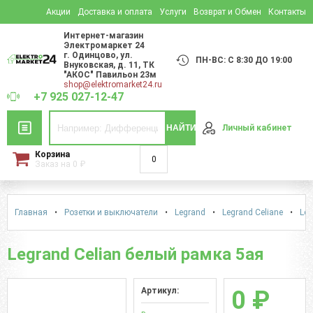
Акции
Доставка и оплата
Услуги
Возврат и Обмен
Контакты
Интернет-магазин
Электромаркет 24
г. Одинцово
,
ул.
ПН-ВС: С 8:30 ДО 19:00
Внуковская, д. 11
, ТК
"АКОС" Павильон 23м
shop@elektromarket24.ru
+7 925 027-12-47
НАЙТИ
Личный кабинет
Корзина
0
Заказ на
0
₽
Главная
•
Розетки и выключатели
•
Legrand
•
Legrand Celiane
•
Leg
Legrand Celian белый рамка 5ая
Артикул:
0 ₽