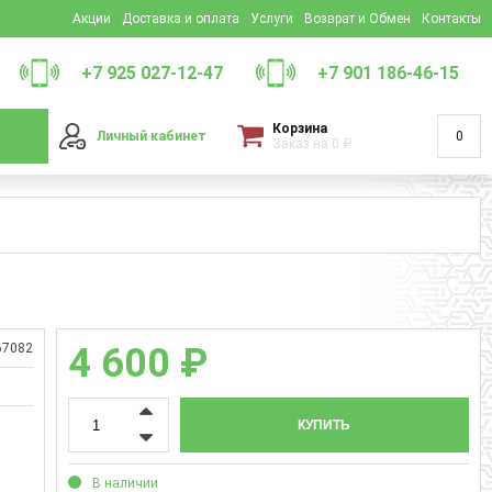
Акции
Доставка и оплата
Услуги
Возврат и Обмен
Контакты
+7 925 027-12-47
+7 901 186-46-15
Корзина
Личный кабинет
0
Заказ на
0
₽
67082
4 600 ₽
КУПИТЬ
В наличии