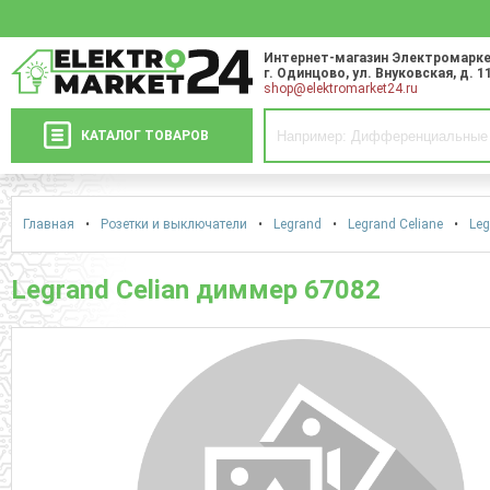
Интернет-магазин Электромарке
г. Одинцово
,
ул. Внуковская, д. 1
shop@elektromarket24.ru
КАТАЛОГ ТОВАРОВ
Главная
•
Розетки и выключатели
•
Legrand
•
Legrand Celiane
•
Leg
Legrand Celian диммер 67082