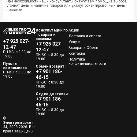
При необхоимости наши консультанты окажут вам помощь в выборе,
уточнят цены и наличие товаров или укажут ориентировочный день
поставки.
Консультации по
Акции
товарам и
Доставка и оплата
заказам:
+7 925 027-
Услуги
+7 925 027-
12-47
Возврат и Обмен
12-47
ПН-ВС: с 8:30 до
Контакты
ПН-ВС: с 8:30 до
19:00
19:00
Политика
Пункты
конфиденциальности
Обмен возврат:
самовывоза
+7 901 186-
ПН-ВС: с 8:30 до
19:00
46-15
ПН-ВС: с 8:30 до
19:00
Отдел доставки:
+7 901 186-
46-15
ПН-ВС: с 8:30 до
19:00
©
Электромаркет
24
, 2008-2026. Все
права защищены.