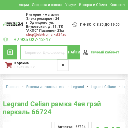
Акции
Доставка и оплата
Услуги
Возврат и Обмен
Контакты
Интернет-магазин
Электромаркет 24
г. Одинцово
,
ул.
ПН-ВС: С 8:30 ДО 19:00
Внуковская, д. 11
, ТК
"АКОС" Павильон 23м
shop@elektromarket24.ru
+7 925 027-12-47
НАЙТИ
Личный кабинет
Корзина
0
Заказ на
0
₽
Главная
•
Розетки и выключатели
•
Legrand
•
Legrand Celiane
•
Leg
Legrand Celian рамка 4ая грэй
перкаль 66724
Артикул:
66724