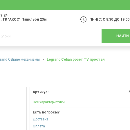
т 24
1
, ТК "АКОС" Павильон 23м
ПН-ВС: С 8:30 ДО 19:00
НАЙТИ
rand Celiane механизмы
•
Legrand Celian розет TV простая
Артикул:
Все характеристики
Есть вопросы?
Доставка
Оплата