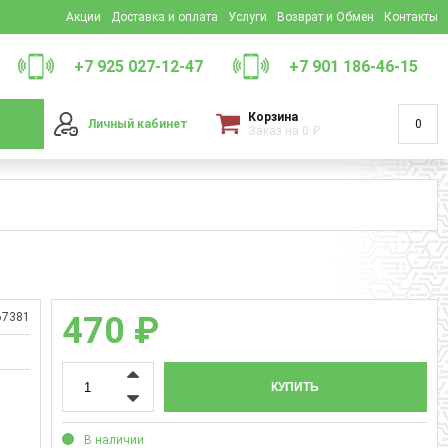
Акции
Доставка и оплата
Услуги
Возврат и Обмен
Контакты
+7 925 027-12-47
+7 901 186-46-15
Корзина
Личный кабинет
0
Заказ на
0
₽
67381
470 ₽
КУПИТЬ
В наличии