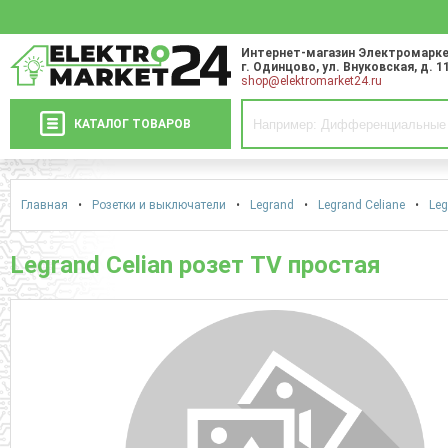
Интернет-магазин Электромарке
г. Одинцово
,
ул. Внуковская, д. 1
shop@elektromarket24.ru
КАТАЛОГ ТОВАРОВ
Главная
•
Розетки и выключатели
•
Legrand
•
Legrand Celiane
•
Leg
Legrand Celian розет TV простая