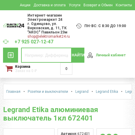
Акции
Доставка и оплата
Услуги
Возврат и Обмен
Контакты
Интернет-магазин
Электромаркет 24
г. Одинцово
,
ул.
ПН-ВС: С 8:30 ДО 19:00
Внуковская, д. 11
, ТК
"АКОС" Павильон 23м
shop@elektromarket24.ru
+7 925 027-12-47
НАЙТИ
Личный кабинет
Корзина
0
Заказ на
0
₽
Главная
•
Розетки и выключатели
•
Legrand
•
Legrand Etika
•
Legra
Legrand Etika алюминиевая
выключатель 1кл 672401
Артикул:
672401