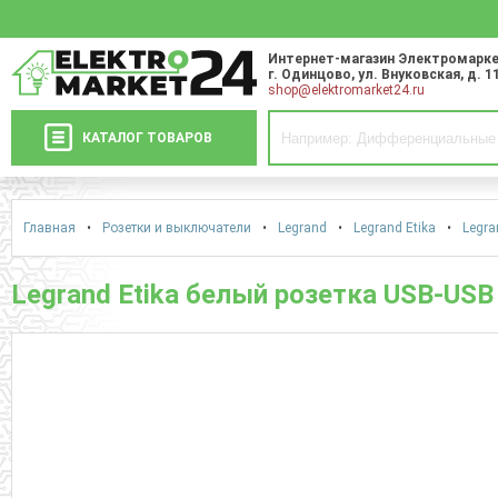
Интернет-магазин Электромарке
г. Одинцово
,
ул. Внуковская, д. 1
shop@elektromarket24.ru
КАТАЛОГ ТОВАРОВ
Главная
•
Розетки и выключатели
•
Legrand
•
Legrand Etika
•
Legra
Legrand Etika белый розетка USB-USB