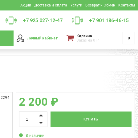
Акции
Доставка и оплата
Услуги
Возврат и Обмен
Контакты
+7 925 027-12-47
+7 901 186-46-15
Корзина
Личный кабинет
0
Заказ на
0
₽
72294
2 200 ₽
КУПИТЬ
В наличии