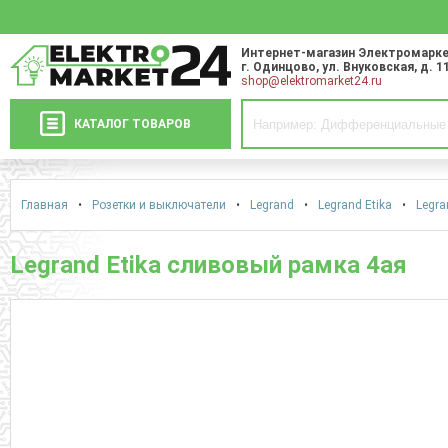
Интернет-магазин Электромарке
г. Одинцово
,
ул. Внуковская, д. 1
shop@elektromarket24.ru
КАТАЛОГ ТОВАРОВ
Главная
•
Розетки и выключатели
•
Legrand
•
Legrand Etika
•
Legra
Legrand Etika сливовый рамка 4ая