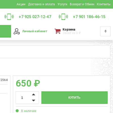
Акции
Доставка и оплата
Услуги
Возврат и Обмен
Контакты
+7 925 027-12-47
+7 901 186-46-15
Корзина
Личный кабинет
0
Заказ на
0
₽
72564
650 ₽
КУПИТЬ
В наличии