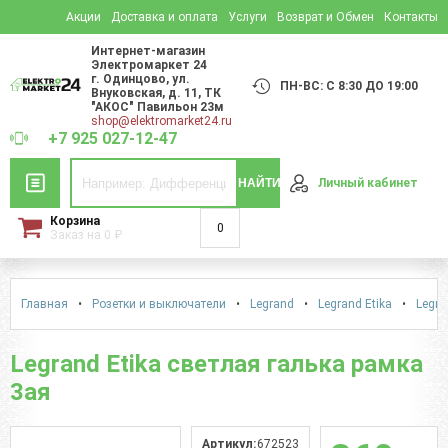
Акции
Доставка и оплата
Услуги
Возврат и Обмен
Контакты
Интернет-магазин
Электромаркет 24
г. Одинцово
,
ул.
ПН-ВС: С 8:30 ДО 19:00
Внуковская, д. 11
, ТК
"АКОС" Павильон 23м
shop@elektromarket24.ru
+7 925 027-12-47
НАЙТИ
Личный кабинет
Корзина
0
Заказ на
0
₽
Главная
•
Розетки и выключатели
•
Legrand
•
Legrand Etika
•
Legra
Legrand Etika светлая галька рамка
3ая
Артикул:
672523