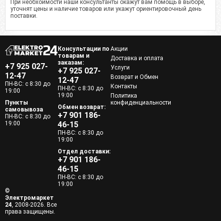
При необхоимости наши консультанты окажут вам помощь в выборе,
уточнят цены и наличие товаров или укажут ориентировочный день
поставки.
Консультации по
Акции
товарам и
Доставка и оплата
заказам:
+7 925 027-
Услуги
+7 925 027-
12-47
Возврат и Обмен
12-47
ПН-ВС: с 8:30 до
Контакты
ПН-ВС: с 8:30 до
19:00
19:00
Политика
Пункты
конфиденциальности
Обмен возврат:
самовывоза
+7 901 186-
ПН-ВС: с 8:30 до
19:00
46-15
ПН-ВС: с 8:30 до
19:00
Отдел доставки:
+7 901 186-
46-15
ПН-ВС: с 8:30 до
19:00
©
Электромаркет
24
, 2008-2026. Все
права защищены.