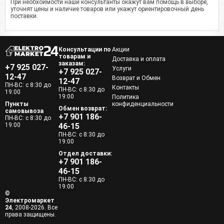
При необхоимости наши консультанты окажут вам помощь в выборе,
уточнят цены и наличие товаров или укажут ориентировочный день
поставки.
Консультации по
Акции
товарам и
Доставка и оплата
заказам:
+7 925 027-
Услуги
+7 925 027-
12-47
Возврат и Обмен
12-47
ПН-ВС: с 8:30 до
Контакты
ПН-ВС: с 8:30 до
19:00
19:00
Политика
Пункты
конфиденциальности
Обмен возврат:
самовывоза
+7 901 186-
ПН-ВС: с 8:30 до
19:00
46-15
ПН-ВС: с 8:30 до
19:00
Отдел доставки:
+7 901 186-
46-15
ПН-ВС: с 8:30 до
19:00
©
Электромаркет
24
, 2008-2026. Все
права защищены.