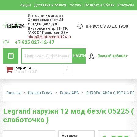
Акции
Доставка и оплата
Услуги
Возврат и Обмен
Контакты
Интернет-магазин
Электромаркет 24
г. Одинцово
,
ул.
ПН-ВС: С 8:30 ДО 19:00
Внуковская, д. 11
, ТК
"АКОС" Павильон 23м
shop@elektromarket24.ru
+7 925 027-12-47
НАЙТИ
Личный кабинет
Корзина
0
Заказ на
0
₽
Главная
•
Шкафы Боксы
•
Боксы АВВ
•
EUROPA (ABB)( СНЯТА С ПР
Legrand наружн 12 мод без/к 05225 (
слаботочка )
Артикул: