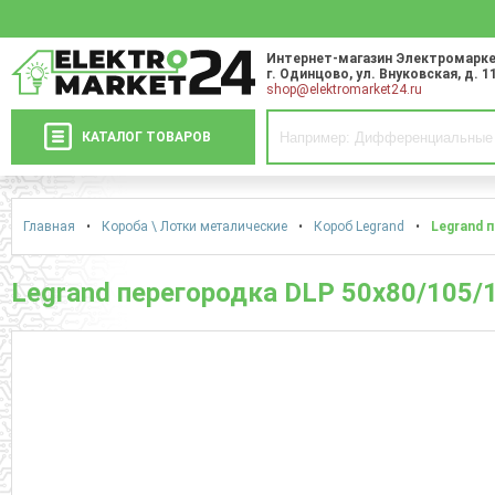
Интернет-магазин Электромарке
г. Одинцово
,
ул. Внуковская, д. 1
shop@elektromarket24.ru
КАТАЛОГ ТОВАРОВ
Главная
•
Короба \ Лотки металические
•
Короб Legrand
•
Legrand 
Legrand перегородка DLP 50х80/105/