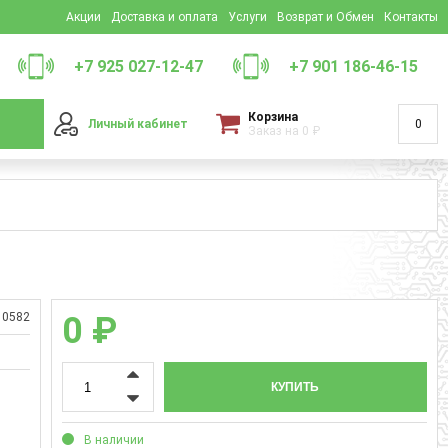
Акции
Доставка и оплата
Услуги
Возврат и Обмен
Контакты
+7 925 027-12-47
+7 901 186-46-15
Корзина
Личный кабинет
0
Заказ на
0
₽
10582
0 ₽
КУПИТЬ
В наличии