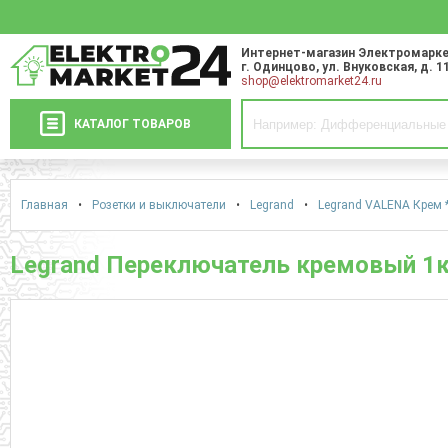
Интернет-магазин Электромарке
г. Одинцово
,
ул. Внуковская, д. 1
shop@elektromarket24.ru
КАТАЛОГ ТОВАРОВ
Главная
•
Розетки и выключатели
•
Legrand
•
Legrand VALENA Крем 
Legrand Переключатель кремовый 1к