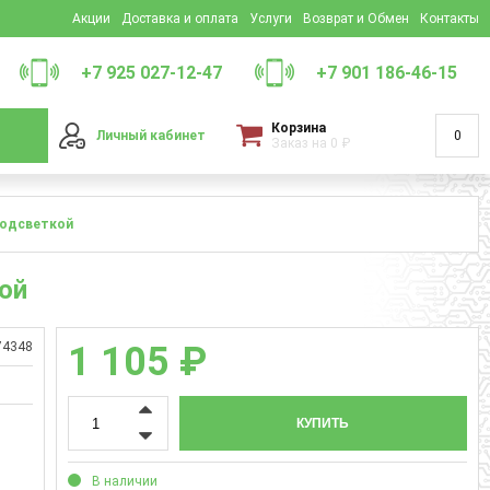
Акции
Доставка и оплата
Услуги
Возврат и Обмен
Контакты
+7 925 027-12-47
+7 901 186-46-15
Корзина
Личный кабинет
0
Заказ на
0
₽
подсветкой
ой
74348
1 105 ₽
КУПИТЬ
В наличии