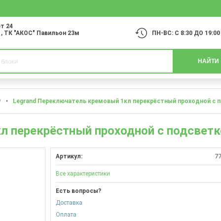
т 24
1
, ТК "АКОС" Павильон 23м
ПН-ВС: С 8:30 ДО 19:00
НАЙТИ
*
•
Legrand Переключатель кремовый 1кл перекрёстный проходной с 
л перекрёстный проходной с подсветк
Артикул:
7
Все характеристики
Есть вопросы?
Доставка
Оплата