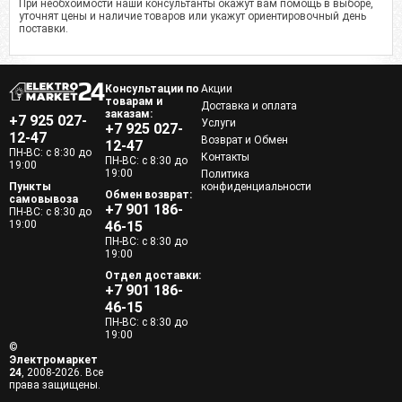
При необхоимости наши консультанты окажут вам помощь в выборе,
уточнят цены и наличие товаров или укажут ориентировочный день
поставки.
Консультации по
Акции
товарам и
Доставка и оплата
заказам:
+7 925 027-
Услуги
+7 925 027-
12-47
Возврат и Обмен
12-47
ПН-ВС: с 8:30 до
Контакты
ПН-ВС: с 8:30 до
19:00
19:00
Политика
Пункты
конфиденциальности
Обмен возврат:
самовывоза
+7 901 186-
ПН-ВС: с 8:30 до
19:00
46-15
ПН-ВС: с 8:30 до
19:00
Отдел доставки:
+7 901 186-
46-15
ПН-ВС: с 8:30 до
19:00
©
Электромаркет
24
, 2008-2026. Все
права защищены.