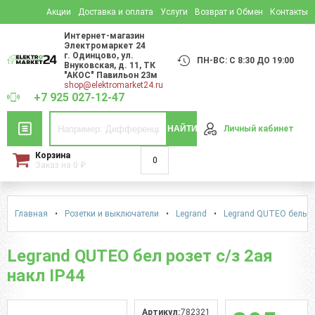
Акции
Доставка и оплата
Услуги
Возврат и Обмен
Контакты
Интернет-магазин
Электромаркет 24
г. Одинцово
,
ул.
ПН-ВС: С 8:30 ДО 19:00
Внуковская, д. 11
, ТК
"АКОС" Павильон 23м
shop@elektromarket24.ru
+7 925 027-12-47
НАЙТИ
Личный кабинет
Корзина
0
Заказ на
0
₽
Главная
•
Розетки и выключатели
•
Legrand
•
Legrand QUTEO белый 
Legrand QUTEO бел розет с/з 2ая
накл IP44
Артикул:
782321