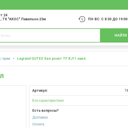
т 24
1
, ТК "АКОС" Павильон 23м
ПН-ВС: С 8:30 ДО 19:00
НАЙТИ
/ крем
•
Legrand QUTEO бел розет TF RJ11 накл
кл
Артикул:
7
Все характеристики
Есть вопросы?
Доставка
Оплата