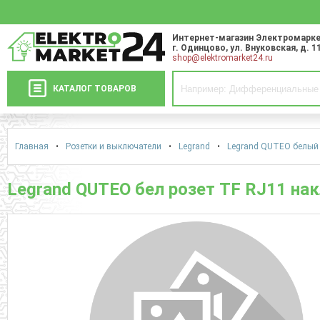
Интернет-магазин Электромарке
г. Одинцово
,
ул. Внуковская, д. 1
shop@elektromarket24.ru
КАТАЛОГ ТОВАРОВ
Главная
•
Розетки и выключатели
•
Legrand
•
Legrand QUTEO белый 
Legrand QUTEO бел розет TF RJ11 на