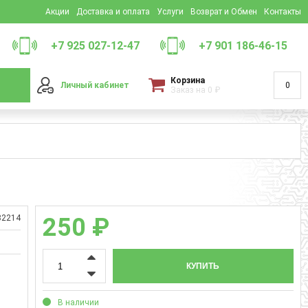
Акции
Доставка и оплата
Услуги
Возврат и Обмен
Контакты
+7 925 027-12-47
+7 901 186-46-15
Корзина
Личный кабинет
0
Заказ на
0
₽
82214
250 ₽
КУПИТЬ
В наличии