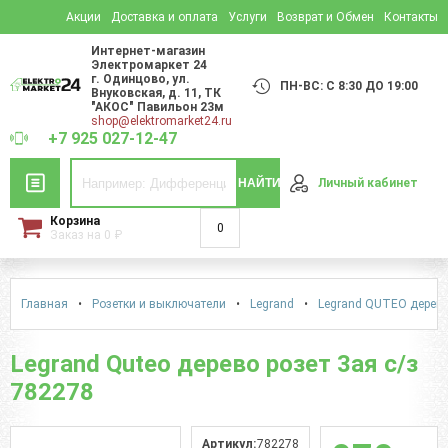
Акции
Доставка и оплата
Услуги
Возврат и Обмен
Контакты
Интернет-магазин
Электромаркет 24
г. Одинцово
,
ул.
ПН-ВС: С 8:30 ДО 19:00
Внуковская, д. 11
, ТК
"АКОС" Павильон 23м
shop@elektromarket24.ru
+7 925 027-12-47
НАЙТИ
Личный кабинет
Корзина
0
Заказ на
0
₽
Главная
•
Розетки и выключатели
•
Legrand
•
Legrand QUTEO дерево
Legrand Quteo дерево розет 3ая с/з
782278
Артикул:
782278