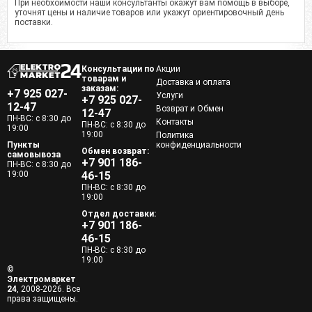
При необхоимости наши консультанты окажут вам помощь в выборе,
уточнят цены и наличие товаров или укажут ориентировочный день
поставки.
Консультации по
Акции
товарам и
Доставка и оплата
заказам:
+7 925 027-
Услуги
+7 925 027-
12-47
Возврат и Обмен
12-47
ПН-ВС: с 8:30 до
Контакты
ПН-ВС: с 8:30 до
19:00
19:00
Политика
Пункты
конфиденциальности
Обмен возврат:
самовывоза
+7 901 186-
ПН-ВС: с 8:30 до
19:00
46-15
ПН-ВС: с 8:30 до
19:00
Отдел доставки:
+7 901 186-
46-15
ПН-ВС: с 8:30 до
19:00
©
Электромаркет
24
, 2008-2026. Все
права защищены.