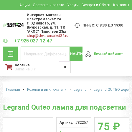
Акции
Доставка и оплата
Услуги
Возврат и Обмен
Контакты
Интернет-магазин
Электромаркет 24
г. Одинцово
,
ул.
ПН-ВС: С 8:30 ДО 19:00
Внуковская, д. 11
, ТК
"АКОС" Павильон 23м
shop@elektromarket24.ru
+7 925 027-12-47
НАЙТИ
Личный кабинет
Корзина
0
Заказ на
0
₽
Главная
•
Розетки и выключатели
•
Legrand
•
Legrand QUTEO дерево
Legrand Quteo лампа для подсветки
Артикул:
782257
75 ₽