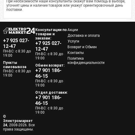
При необхоимости наши консультанты окажут вам помощь в выборе,
уточнят цены и наличие товаров или укажут ориентировочный день
поставки.
Консультации по
Акции
товарам и
Доставка и оплата
заказам:
+7 925 027-
Услуги
+7 925 027-
12-47
Возврат и Обмен
12-47
ПН-ВС: с 8:30 до
Контакты
ПН-ВС: с 8:30 до
19:00
19:00
Политика
Пункты
конфиденциальности
Обмен возврат:
самовывоза
+7 901 186-
ПН-ВС: с 8:30 до
19:00
46-15
ПН-ВС: с 8:30 до
19:00
Отдел доставки:
+7 901 186-
46-15
ПН-ВС: с 8:30 до
19:00
©
Электромаркет
24
, 2008-2026. Все
права защищены.