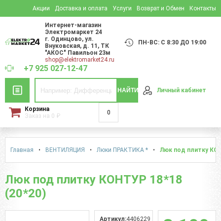
Акции
Доставка и оплата
Услуги
Возврат и Обмен
Контакты
Интернет-магазин
Электромаркет 24
г. Одинцово
,
ул.
ПН-ВС: С 8:30 ДО 19:00
Внуковская, д. 11
, ТК
"АКОС" Павильон 23м
shop@elektromarket24.ru
+7 925 027-12-47
НАЙТИ
Личный кабинет
Корзина
0
Заказ на
0
₽
Главная
•
ВЕНТИЛЯЦИЯ
•
Люки ПРАКТИКА *
•
Люк под плитку КОН
Люк под плитку КОНТУР 18*18
(20*20)
Артикул:
4406229