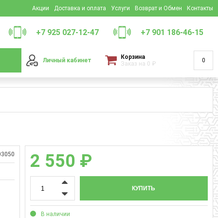
Акции
Доставка и оплата
Услуги
Возврат и Обмен
Контакты
+7 925 027-12-47
+7 901 186-46-15
Корзина
Личный кабинет
0
Заказ на
0
₽
03050
2 550 ₽
КУПИТЬ
В наличии