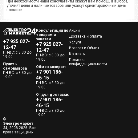
При необхоимости наши консультанты окажут вам помощь в выборе,
уточнят цены и наличие товаров или укажут ориентировочный день
поставки.
Консультации по
Акции
товарам и
Доставка и оплата
заказам:
+7 925 027-
Услуги
+7 925 027-
12-47
Возврат и Обмен
12-47
ПН-ВС: с 8:30 до
Контакты
ПН-ВС: с 8:30 до
19:00
19:00
Политика
Пункты
конфиденциальности
Обмен возврат:
самовывоза
+7 901 186-
ПН-ВС: с 8:30 до
19:00
46-15
ПН-ВС: с 8:30 до
19:00
Отдел доставки:
+7 901 186-
46-15
ПН-ВС: с 8:30 до
19:00
©
Электромаркет
24
, 2008-2026. Все
права защищены.