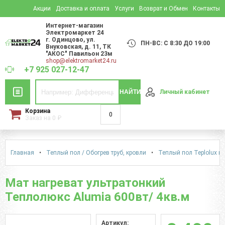
Акции
Доставка и оплата
Услуги
Возврат и Обмен
Контакты
Интернет-магазин
Электромаркет 24
г. Одинцово
,
ул.
ПН-ВС: С 8:30 ДО 19:00
Внуковская, д. 11
, ТК
"АКОС" Павильон 23м
shop@elektromarket24.ru
+7 925 027-12-47
НАЙТИ
Личный кабинет
Корзина
0
Заказ на
0
₽
Главная
•
Теплый пол / Обогрев труб, кровли
•
Теплый пол Teplolux м
Мат нагреват ультратонкий
Теплолюкс Alumia 600вт/ 4кв.м
Артикул: