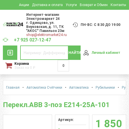
Акции
Доставка и оплата
Услуги
Возврат и Обмен
Контакты
Интернет-магазин
Электромаркет 24
г. Одинцово
,
ул.
ПН-ВС: С 8:30 ДО 19:00
Внуковская, д. 11
, ТК
"АКОС" Павильон 23м
shop@elektromarket24.ru
+7 925 027-12-47
НАЙТИ
Личный кабинет
Корзина
0
Заказ на
0
₽
Главная
•
Автоматика Счётчики
•
Автоматика
•
Рубильники
•
Руби
Перекл.ABB 3-поз E214-25A-101
Артикул:
1 850