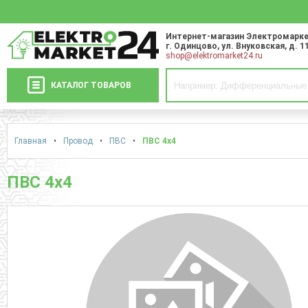
Интернет-магазин Электромарке
г. Одинцово
,
ул. Внуковская, д. 1
shop@elektromarket24.ru
КАТАЛОГ ТОВАРОВ
Главная
•
Провод
•
ПВС
•
ПВС 4х4
ПВС 4х4