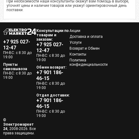
При необхоимости наши консультанты окажут вам помощь в выборе,
уточнят цены и наличие товаров или укажут ориентировочный день
поставки.
Консультации по
Акции
товарам и
Доставка и оплата
заказам:
+7 925 027-
Услуги
+7 925 027-
12-47
Возврат и Обмен
12-47
ПН-ВС: с 8:30 до
Контакты
ПН-ВС: с 8:30 до
19:00
19:00
Политика
Пункты
конфиденциальности
Обмен возврат:
самовывоза
+7 901 186-
ПН-ВС: с 8:30 до
19:00
46-15
ПН-ВС: с 8:30 до
19:00
Отдел доставки:
+7 901 186-
46-15
ПН-ВС: с 8:30 до
19:00
©
Электромаркет
24
, 2008-2026. Все
права защищены.