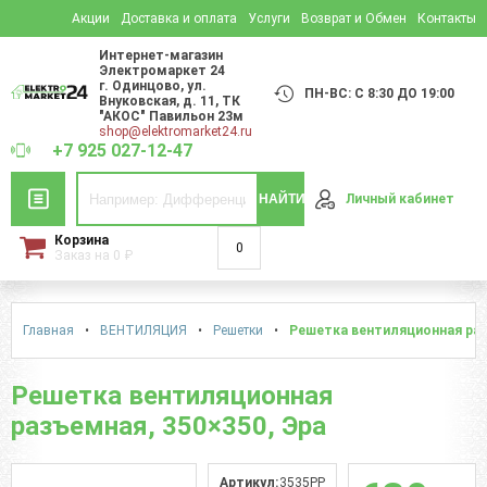
Акции
Доставка и оплата
Услуги
Возврат и Обмен
Контакты
Интернет-магазин
Электромаркет 24
г. Одинцово
,
ул.
ПН-ВС: С 8:30 ДО 19:00
Внуковская, д. 11
, ТК
"АКОС" Павильон 23м
shop@elektromarket24.ru
+7 925 027-12-47
НАЙТИ
Личный кабинет
Корзина
0
Заказ на
0
₽
Главная
•
ВЕНТИЛЯЦИЯ
•
Решетки
•
Решетка вентиляционная разъ
Решетка вентиляционная
разъемная, 350×350, Эра
Артикул:
3535РР