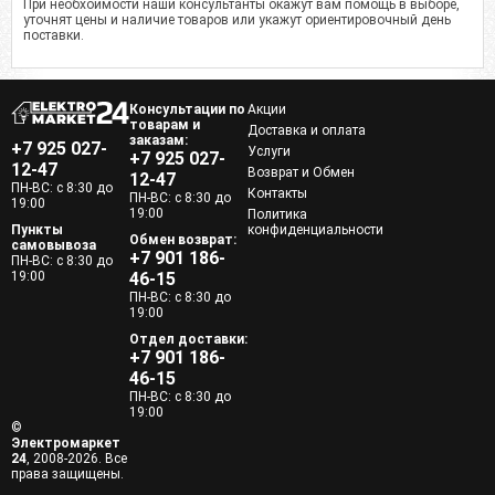
При необхоимости наши консультанты окажут вам помощь в выборе,
уточнят цены и наличие товаров или укажут ориентировочный день
поставки.
Консультации по
Акции
товарам и
Доставка и оплата
заказам:
+7 925 027-
Услуги
+7 925 027-
12-47
Возврат и Обмен
12-47
ПН-ВС: с 8:30 до
Контакты
ПН-ВС: с 8:30 до
19:00
19:00
Политика
Пункты
конфиденциальности
Обмен возврат:
самовывоза
+7 901 186-
ПН-ВС: с 8:30 до
19:00
46-15
ПН-ВС: с 8:30 до
19:00
Отдел доставки:
+7 901 186-
46-15
ПН-ВС: с 8:30 до
19:00
©
Электромаркет
24
, 2008-2026. Все
права защищены.