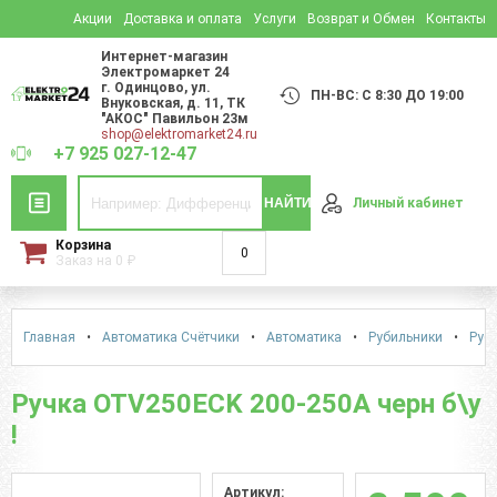
Акции
Доставка и оплата
Услуги
Возврат и Обмен
Контакты
Интернет-магазин
Электромаркет 24
г. Одинцово
,
ул.
ПН-ВС: С 8:30 ДО 19:00
Внуковская, д. 11
, ТК
"АКОС" Павильон 23м
shop@elektromarket24.ru
+7 925 027-12-47
НАЙТИ
Личный кабинет
Корзина
0
Заказ на
0
₽
Главная
•
Автоматика Счётчики
•
Автоматика
•
Рубильники
•
Руби
Ручка OTV250ECK 200-250A черн б\у
!
Артикул: