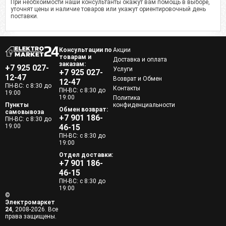
При необхоимости наши консультанты окажут вам помощь в выборе,
уточнят цены и наличие товаров или укажут ориентировочный день
поставки.
Консультации по
Акции
товарам и
Доставка и оплата
заказам:
+7 925 027-
Услуги
+7 925 027-
12-47
Возврат и Обмен
12-47
ПН-ВС: с 8:30 до
Контакты
ПН-ВС: с 8:30 до
19:00
19:00
Политика
Пункты
конфиденциальности
Обмен возврат:
самовывоза
+7 901 186-
ПН-ВС: с 8:30 до
19:00
46-15
ПН-ВС: с 8:30 до
19:00
Отдел доставки:
+7 901 186-
46-15
ПН-ВС: с 8:30 до
19:00
©
Электромаркет
24
, 2008-2026. Все
права защищены.