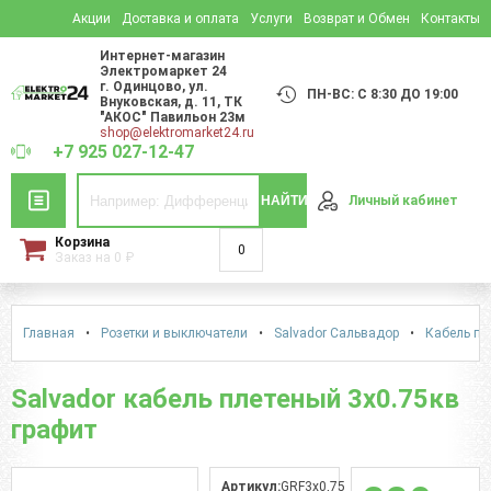
Акции
Доставка и оплата
Услуги
Возврат и Обмен
Контакты
Интернет-магазин
Электромаркет 24
г. Одинцово
,
ул.
ПН-ВС: С 8:30 ДО 19:00
Внуковская, д. 11
, ТК
"АКОС" Павильон 23м
shop@elektromarket24.ru
+7 925 027-12-47
НАЙТИ
Личный кабинет
Корзина
0
Заказ на
0
₽
Главная
•
Розетки и выключатели
•
Salvador Сальвадор
•
Кабель пл
Salvador кабель плетеный 3х0.75кв
графит
Артикул:
GRF3х0,75