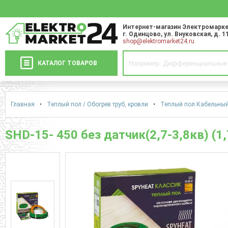
Интернет-магазин Электромарке
г. Одинцово
,
ул. Внуковская, д. 1
shop@elektromarket24.ru
КАТАЛОГ ТОВАРОВ
Главная
•
Теплый пол / Обогрев труб, кровли
•
Теплый пол Кабельный 
SHD-15- 450 без датчик(2,7-3,8кв) (1