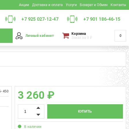
Акции
Доставка и оплата
Услуги
Возврат и Обмен
Контакты
+7 925 027-12-47
+7 901 186-46-15
Корзина
Личный кабинет
0
Заказ на
0
₽
- 450
3 260 ₽
КУПИТЬ
В наличии