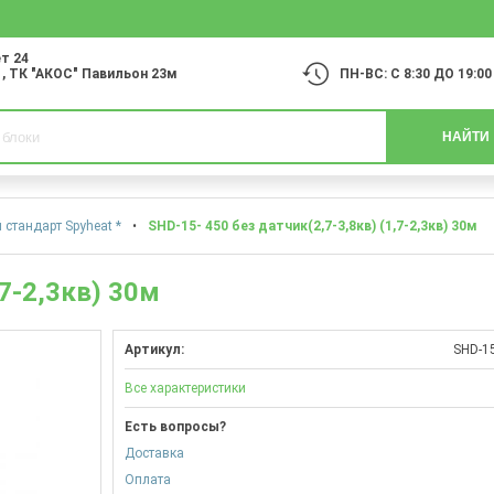
т 24
1
, ТК "АКОС" Павильон 23м
ПН-ВС: С 8:30 ДО 19:00
НАЙТИ
стандарт Spyheat *
•
SHD-15- 450 без датчик(2,7-3,8кв) (1,7-2,3кв) 30м
,7-2,3кв) 30м
Артикул:
SHD-15
Все характеристики
Есть вопросы?
Доставка
Оплата