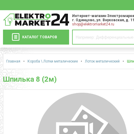
Интернет-магазин Электромарке
г. Одинцово
,
ул. Внуковская, д. 1
shop@elektromarket24.ru
КАТАЛОГ ТОВАРОВ
Главная
•
Короба \ Лотки металические
•
Лоток металический
•
Шпи
Шпилька 8 (2м)