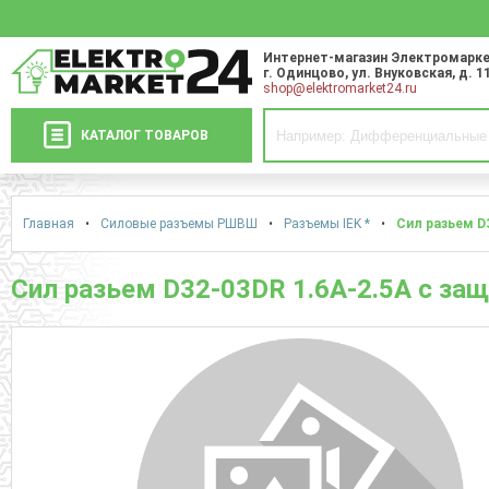
Интернет-магазин Электромарке
г. Одинцово
,
ул. Внуковская, д. 1
shop@elektromarket24.ru
КАТАЛОГ ТОВАРОВ
Главная
•
Силовые разъемы РШВШ
•
Разъемы IEK *
•
Сил разьем D
Сил разьем D32-03DR 1.6A-2.5A с за