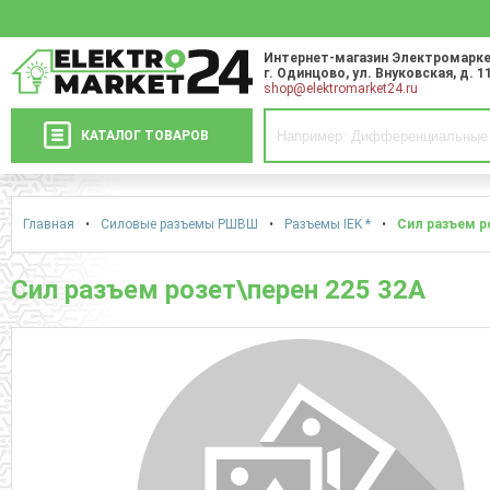
Интернет-магазин Электромарке
г. Одинцово
,
ул. Внуковская, д. 1
shop@elektromarket24.ru
КАТАЛОГ ТОВАРОВ
Главная
•
Силовые разъемы РШВШ
•
Разъемы IEK *
•
Сил разъем р
Сил разъем розет\перен 225 32А