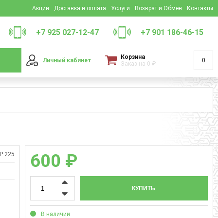
Акции
Доставка и оплата
Услуги
Возврат и Обмен
Контакты
+7 925 027-12-47
+7 901 186-46-15
Корзина
Личный кабинет
0
Заказ на
0
₽
Р 225
600 ₽
КУПИТЬ
В наличии