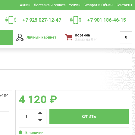
Акции
Доставка и оплата
Услуги
Возврат и Обмен
Контакты
+7 925 027-12-47
+7 901 186-46-15
Корзина
Личный кабинет
0
Заказ на
0
₽
-18-1
4 120 ₽
КУПИТЬ
В наличии