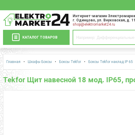
Интернет-магазин Электромарке
г. Одинцово
,
ул. Внуковская, д. 1
shop@elektromarket24.ru
КАТАЛОГ ТОВАРОВ
Главная
•
Шкафы Боксы
•
Боксы Tekfor
•
Боксы Tekfor наклад IP 65
Tekfor Щит навесной 18 мод. IP65, п